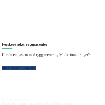
Forskere søker ryggpasienter
Har du en pasient med ryggsmerter og Modic forandringer?
Share
Tweet
Share
Pin
Kontakt oss
Norderhus Praksis
Rektor Brinchmanns gate 1, 6413 Molde, Norge