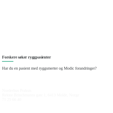
Forskere søker ryggpasienter
Har du en pasient med ryggsmerter og Modic forandringer?
Kontakt oss
Norderhus Praksis
Rektor Brinchmanns gate 1, 6413 Molde, Norge
71 25 66 40
Åpningstider