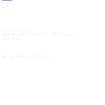
Kontakt oss
Norderhus Praksis
Rektor Brinchmanns gate 1, 6413 Molde, Norge
71 25 66 40
Åpningstider
Mandag - Fredag : 08:00 - 16:00
Medlem av